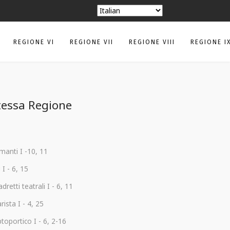
REGIONE VI
REGIONE VII
REGIONE VIII
REGIONE I
stessa Regione
manti I -10, 11
 I - 6, 15
retti teatrali I - 6, 11
rista I - 4, 25
toportico I - 6, 2-16