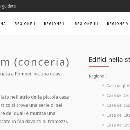
e guidate
ANA
REGIONE I
REGIONE II
REGIONE III
REGIONE V
um (conceria)
Edifici nella 
iduata a Pompei, occupa quasi
Regione I
Casa degli A
Casa dei Ceii
lato nell'atrio della piccola casa
tico si trova una serie di sei
Casa dei Quad
tre dei quali è murata una
Casa del Cita
ate in fila davanti ai tramezzi.
Casa del Crip