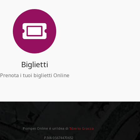
Biglietti
Prenota i tuoi biglietti Online
Pompei Online è un'idea di
Tiberio Gracco
P.IVA 05674470652