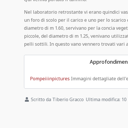
Nel laboratorio retrostante vi erano quindici vas
Casa di Fabius Amandius I - 7, 2-3
un foro di scolo per il carico e uno per lo scarico
diametro di m 1.60, servivano per la concia veget
Casa dell'Efebo I - 7,10-12.19
piccole, del diametro di m 1.25, venivano utilizza
pelli sottili. In questo vano vennero trovati vari a
Casa del Sacerdos Amandus I - 7,7
Approfondimen
Fullonica di Stephanus I - 6, 7
Pompeiiinpictures
Immagini dettagliate dell'e
Casa dei Quadretti teatrali I - 6, 11
Casa degli Amanti I-10, 11
Scritto da
Tiberio Gracco
Ultima modifica: 10
Casa della Nave Europa I 15,3