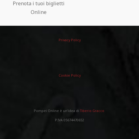
Prenota i tuoi biglietti
Online
Privacy Policy
Cookie Policy
Pompei Online è un'idea di
Tiberio Gracco
P.IVA 05674470652