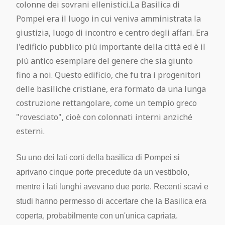
colonne dei sovrani ellenistici.La Basilica di
Pompei era il luogo in cui veniva amministrata la
Casa di Fabius Amandius I - 7, 2-3
giustizia, luogo di incontro e centro degli affari. Era
l'edificio pubblico più importante della città ed è il
Casa dell'Efebo I - 7,10-12.19
più antico esemplare del genere che sia giunto
fino a noi. Questo edificio, che fu tra i progenitori
Casa del Sacerdos Amandus I - 7,7
delle basiliche cristiane, era formato da una lunga
costruzione rettangolare, come un tempio greco
Fullonica di Stephanus I - 6, 7
"rovesciato", cioè con colonnati interni anziché
esterni.
Casa dei Quadretti teatrali I - 6, 11
Su uno dei lati corti della basilica di Pompei si
Casa degli Amanti I-10, 11
aprivano cinque porte precedute da un vestibolo,
mentre i lati lunghi avevano due porte. Recenti scavi e
Casa della Nave Europa I 15,3
studi hanno permesso di accertare che la Basilica era
coperta, probabilmente con un'unica capriata.