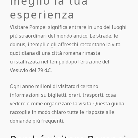
meglio la tua
Biblioteca “Giuseppe Fiorelli”
Tecniche di costruzione a Pompei
Maschio Angioino, Napoli
Quadri mitologici delle case romane
esperienza
L'alimentazione dei Pompeiani
Mann: Sezione Mosaici
FAQ
I Calchi di Pompei
Castel dell'Ovo, Napoli
Il Mosaico di Alessandro
Visitare Pompei significa entrare in uno dei luoghi
La Medicina a Pompei
Mann: Gabinetto Segreto
più straordinari del mondo antico. Le strade, le
Pompei City Map
Le Divinità di Pompei: Un Mosaico di
Teatro San Carlo, Napoli
I colori di Pompei
domus, i templi e gli affreschi raccontano la vita
Antiche ricette pompeiane
Mann: Gemme
Fede e Cultura
quotidiana di una città romana rimasta
Cosa visitare vicino Pompei
Museo del Tesoro di San Gennaro,
cristallizzata nel tempo dopo l’eruzione del
Lettera di Plinio a Tacito
Gli schiavi a Pompei
Napoli
Vesuvio del 79 d.C.
Articoli archiviati
Ogni anno milioni di visitatori cercano
Pompei Open Library
Complesso monumentale di S.
informazioni su biglietti, orari, trasporti, cosa
Contatti
Chiara, Napoli
vedere e come organizzare la visita. Questa guida
Pompei Arte Bus
raccoglie in modo chiaro tutte le risposte alle
Visitare Pompei: guida completa
Cappella S. Severo, Napoli
domande più frequenti.
Scarica la guida agli scavi di Pompei