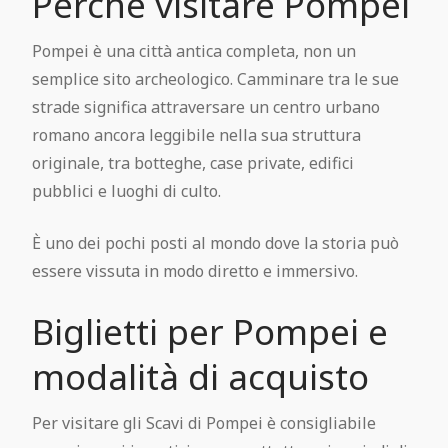
Perché visitare Pompei
Pompei Gratis
Pompei è una città antica completa, non un
Regolamento visita
semplice sito archeologico. Camminare tra le sue
strade significa attraversare un centro urbano
Pompeii Situs Latine scriptus
romano ancora leggibile nella sua struttura
originale, tra botteghe, case private, edifici
Esposizione permanente dei calchi di
pubblici e luoghi di culto.
Pompei
È uno dei pochi posti al mondo dove la storia può
essere vissuta in modo diretto e immersivo.
Guida ufficiale di Pompei
Biglietti per Pompei e
modalità di acquisto
Per visitare gli Scavi di Pompei è consigliabile