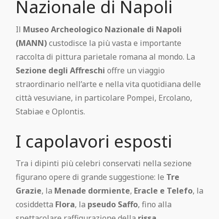
Nazionale di Napoli
Pompei Gratis
Il
Museo Archeologico Nazionale di Napoli
Regolamento visita
(MANN)
custodisce la più vasta e importante
raccolta di pittura parietale romana al mondo. La
Pompeii Situs Latine scriptus
Sezione degli Affreschi
offre un viaggio
straordinario nell’arte e nella vita quotidiana delle
Esposizione permanente dei calchi di
città vesuviane, in particolare Pompei, Ercolano,
Pompei
Stabiae e Oplontis.
I capolavori esposti
Guida ufficiale di Pompei
Tra i dipinti più celebri conservati nella sezione
figurano opere di grande suggestione: le
Tre
Grazie
, la
Menade dormiente
,
Eracle e Telefo
, la
cosiddetta
Flora
, la
pseudo Saffo
, fino alla
spettacolare raffigurazione della
rissa