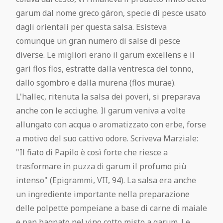
garum dal nome greco gáron, specie di pesce usato
dagli orientali per questa salsa. Esisteva
comunque un gran numero di salse di pesce
diverse. Le migliori erano il garum excellens e il
gari flos flos, estratte dalla ventresca del tonno,
dallo sgombro e dalla murena (flos murae).
L'hallec, ritenuta la salsa dei poveri, si preparava
anche con le acciughe. Il garum veniva a volte
allungato con acqua o aromatizzato con erbe, forse
a motivo del suo cattivo odore. Scriveva Marziale:
"Il fiato di Papilo è così forte che riesce a
trasformare in puzza di garum il profumo più
intenso" (Epigrammi, VII, 94). La salsa era anche
un ingrediente importante nella preparazione
delle polpette pompeiane a base di carne di maiale
e pan bagnato nel vino cotto misto a garum. Le