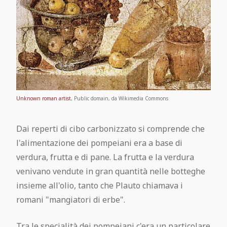
Biblioteca “Giuseppe Fiorelli”
Tecniche di costruzione a Pompei
Maschio Angioino, Napoli
Quadri mitologici delle case romane
L'alimentazione dei Pompeiani
Mann: Sezione Mosaici
FAQ
I Calchi di Pompei
Castel dell'Ovo, Napoli
Il Mosaico di Alessandro
La Medicina a Pompei
Mann: Gabinetto Segreto
Pompei City Map
Le Divinità di Pompei: Un Mosaico di
Teatro San Carlo, Napoli
I colori di Pompei
Antiche ricette pompeiane
Mann: Gemme
Fede e Cultura
Cosa visitare vicino Pompei
Museo del Tesoro di San Gennaro,
Unknown roman artist
, Public domain, da Wikimedia Commons
Lettera di Plinio a Tacito
Gli schiavi a Pompei
Napoli
Dai reperti di cibo carbonizzato si comprende che
Articoli archiviati
Pompei Open Library
l'alimentazione dei pompeiani era a base di
Complesso monumentale di S.
verdura, frutta e di pane. La frutta e la verdura
Contatti
Chiara, Napoli
venivano vendute in gran quantità nelle botteghe
Pompei Arte Bus
insieme all'olio, tanto che Plauto chiamava i
Visitare Pompei: guida completa
Cappella S. Severo, Napoli
romani "mangiatori di erbe".
Scarica la guida agli scavi di Pompei
Tra le specialità dei pompeiani c'era un particolare