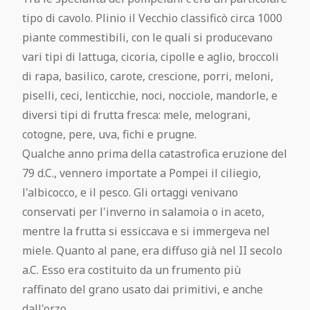
Pompei Gratis
tipo di cavolo. Plinio il Vecchio classificò circa 1000
piante commestibili, con le quali si producevano
Regolamento visita
vari tipi di lattuga, cicoria, cipolle e aglio, broccoli
di rapa, basilico, carote, crescione, porri, meloni,
Pompeii Situs Latine scriptus
piselli, ceci, lenticchie, noci, nocciole, mandorle, e
diversi tipi di frutta fresca: mele, melograni,
Esposizione permanente dei calchi di
cotogne, pere, uva, fichi e prugne.
Pompei
Qualche anno prima della catastrofica eruzione del
79 d.C., vennero importate a Pompei il ciliegio,
l'albicocco, e il pesco. Gli ortaggi venivano
Guida ufficiale di Pompei
conservati per l'inverno in salamoia o in aceto,
mentre la frutta si essiccava e si immergeva nel
miele. Quanto al pane, era diffuso già nel II secolo
a.C. Esso era costituito da un frumento più
raffinato del grano usato dai primitivi, e anche
dall'orzo.