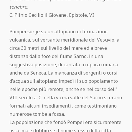
Pompei Gratis
tenebre.
C. Plinio Cecilio il Giovane, Epistole, VI
Regolamento visita
Pompei sorge su un altopiano di formazione
Pompeii Situs Latine scriptus
vulcanica, sul versante meridionale del Vesuvio, a
circa 30 metri sul livello del mare ed a breve
Esposizione permanente dei calchi di
distanza dalla foce del fiume Sarno, in una
suggestiva posizione, decantata in epoca romana
Pompei
anche da Seneca. La mancanza di sorgenti o corsi
d'acqua sull'altopiano impedì il suo popolamento
Guida ufficiale di Pompei
nelle epoche più remote, anche se nel corso dell'
VIII secolo a. C. nella vicina valle del Sarno si erano
formati alcuni insediamenti , come testimoniano
numerose tombe a fossa.
La popolazione che fondò Pompei era sicuramente
osca, ma è dubbio se il nome stesso della città