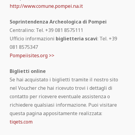
Biblioteca “Giuseppe Fiorelli”
Tecniche di costruzione a Pompei
Maschio Angioino, Napoli
http://www.comune.pompei.na.it
Quadri mitologici delle case romane
L'alimentazione dei Pompeiani
Mann: Sezione Mosaici
Soprintendenza Archeologica di Pompei
FAQ
I Calchi di Pompei
Castel dell'Ovo, Napoli
Il Mosaico di Alessandro
Centralino: Tel. +39 081 8575111
La Medicina a Pompei
Mann: Gabinetto Segreto
Ufficio informazioni
biglietteria scavi
: Tel. +39
Pompei City Map
Le Divinità di Pompei: Un Mosaico di
Teatro San Carlo, Napoli
I colori di Pompei
081 8575347
Antiche ricette pompeiane
Mann: Gemme
Fede e Cultura
Pompeiisites.org >>
Cosa visitare vicino Pompei
Museo del Tesoro di San Gennaro,
Lettera di Plinio a Tacito
Gli schiavi a Pompei
Napoli
Biglietti online
Articoli archiviati
Se hai acquistato i biglietti tramite il nostro sito
Pompei Open Library
Complesso monumentale di S.
nel Voucher che hai ricevuto trovi i dettagli di
Contatti
Chiara, Napoli
contatto per ricevere eventuale assistenza o
Pompei Arte Bus
richiedere qualsiasi informazione. Puoi visitare
Visitare Pompei: guida completa
questa pagina appositamente realizzata:
Cappella S. Severo, Napoli
Scarica la guida agli scavi di Pompei
tiqets.com