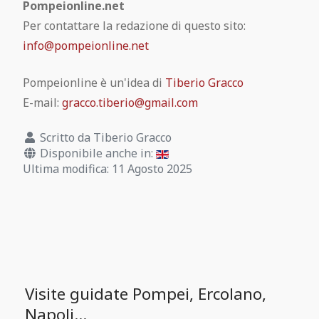
Pompeionline.net
Pompei Gratis
Per contattare la redazione di questo sito:
info@pompeionline.net
Regolamento visita
Pompeionline è un'idea di
Tiberio Gracco
Pompeii Situs Latine scriptus
E-mail:
gracco.tiberio@gmail.com
Esposizione permanente dei calchi di
Scritto da
Tiberio Gracco
Disponibile anche in:
Pompei
Ultima modifica: 11 Agosto 2025
Guida ufficiale di Pompei
Visite guidate Pompei, Ercolano,
Napoli...