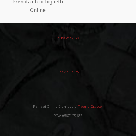
Prenota i tuoi biglietti
Online
Privacy Policy
Cookie Policy
Pompei Online è un'idea di
Tiberio Gracco
P.IVA 05674470652