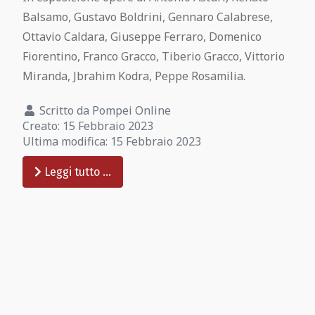
Pompei Gratis
Balsamo, Gustavo Boldrini, Gennaro Calabrese,
Ottavio Caldara, Giuseppe Ferraro, Domenico
Regolamento visita
Fiorentino, Franco Gracco, Tiberio Gracco, Vittorio
Miranda, Jbrahim Kodra, Peppe Rosamilia.
Pompeii Situs Latine scriptus
Scritto da
Pompei Online
Creato: 15 Febbraio 2023
Esposizione permanente dei calchi di
Ultima modifica: 15 Febbraio 2023
Pompei
Leggi tutto …
Guida ufficiale di Pompei