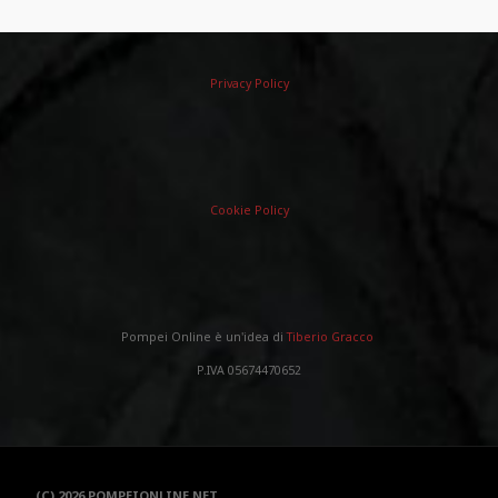
Privacy Policy
Cookie Policy
Pompei Online è un'idea di
Tiberio Gracco
P.IVA 05674470652
(C) 2026 POMPEIONLINE.NET