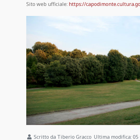
Pompei Gratis
Sito web ufficiale:
https://capodimonte.cultura.gov
Regolamento visita
Pompeii Situs Latine scriptus
Esposizione permanente dei calchi di
Pompei
Guida ufficiale di Pompei
Scritto da
Tiberio Gracco
Ultima modifica: 05