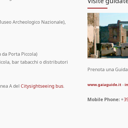
Visite guidat
Museo Archeologico Nazionale),
 da Porta Piccola)
icola, bar tabacchi o distributori
Prenota una Guida t
www.gaiaguide.it
-
i
inea A del
Citysightseeing bus
.
Mobile Phone:
+
3