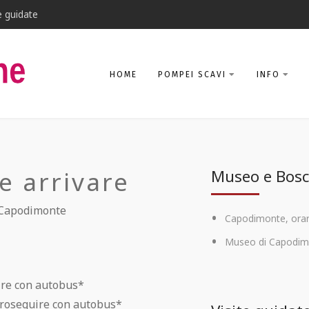
e guidate
HOME
POMPEI SCAVI
INFO
 arrivare
Museo e Bosc
a Capodimonte
Capodimonte, orari 
Museo di Capodim
ire con autobus*
proseguire con autobus*