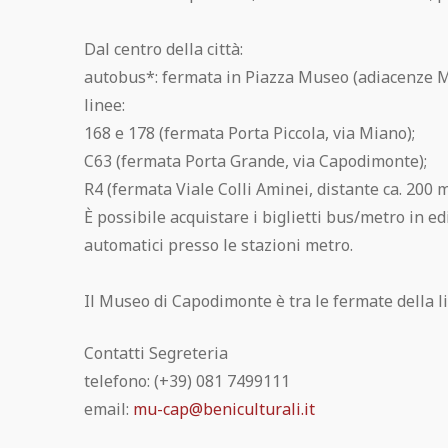
Biblioteca “Giuseppe Fiorelli”
Tecniche di costruzione a Pompei
Maschio Angioino, Napoli
Quadri mitologici delle case romane
L'alimentazione dei Pompeiani
Mann: Sezione Mosaici
Dal centro della città:
autobus*: fermata in Piazza Museo (adiacenze 
FAQ
I Calchi di Pompei
Castel dell'Ovo, Napoli
Il Mosaico di Alessandro
La Medicina a Pompei
Mann: Gabinetto Segreto
linee:
168 e 178 (fermata Porta Piccola, via Miano);
Pompei City Map
Le Divinità di Pompei: Un Mosaico di
Teatro San Carlo, Napoli
I colori di Pompei
C63 (fermata Porta Grande, via Capodimonte);
Antiche ricette pompeiane
Mann: Gemme
Fede e Cultura
R4 (fermata Viale Colli Aminei, distante ca. 200 m
Cosa visitare vicino Pompei
Museo del Tesoro di San Gennaro,
È possibile acquistare i biglietti bus/metro in ed
Lettera di Plinio a Tacito
Gli schiavi a Pompei
Napoli
automatici presso le stazioni metro.
Articoli archiviati
Pompei Open Library
Complesso monumentale di S.
Il Museo di Capodimonte è tra le fermate della l
Contatti
Chiara, Napoli
Pompei Arte Bus
Contatti Segreteria
Visitare Pompei: guida completa
Cappella S. Severo, Napoli
telefono: (+39) 081 7499111
Scarica la guida agli scavi di Pompei
email:
mu-cap@beniculturali.it