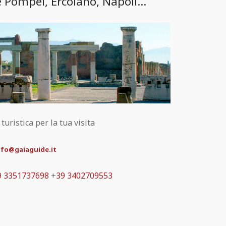
e Pompei, Ercolano, Napoli...
uristica per la tua visita
nfo@gaiaguide.it
9 3351737698
+
39 3402709553