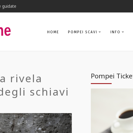
e guidate
HOME
POMPEI SCAVI
INFO
a rivela
Pompei Ticke
degli schiavi