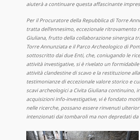
aiuterà a continuare questa affascinante impres
Per il Procuratore della Repubblica di Torre Annu
tratta dell’ennesimo, eccezionale ritrovamento ne
Giuliana, frutto della collaborazione sinergica t
Torre Annunziata e il Parco Archeologico di Pomp
sottoscritto dai due Enti, che, coniugando le ri
attività investigative, si è rivelato un formidabil
attività clandestine di scavo e la restituzione alla 
testimonianze di eccezionale valore storico e cul
scavi archeologici a Civita Giuliana continuino, i
acquisizioni info-investigative, vi è fondato mo
nelle ricerche, possano essere rinvenuti ulteriori
intenzionati dai tombaroli ma non depredati da q