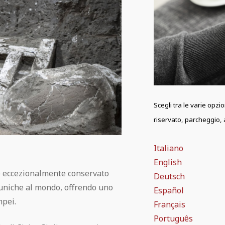
Scegli tra le varie opzi
riservato, parcheggio, a
Italiano
English
e eccezionalmente conservato
Deutsch
o uniche al mondo, offrendo uno
Español
mpei.
Français
Português