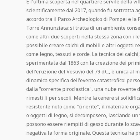
È l'ultima scoperta nel quartiere servile della vi
Pompei Gratis
scientificamente dal 2017, quando fu sottratta ag
accordo tra il Parco Archeologico di Pompei e la 
Regolamento visita
Torre Annunziata: si tratta di un ambiente cons
come altri due scoperti nella stessa zona con i let
Pompeii Situs Latine scriptus
possibile creare calchi di mobili e altri oggetti r
come legno, tessuti e corde. La tecnica dei calch
Esposizione permanente dei calchi di
sperimentata dal 1863 con la creazione dei primi 
Pompei
dell'eruzione del Vesuvio del 79 d.C., è unica al 
dinamica specifica dell'evento catastrofico: perso
Guida ufficiale di Pompei
dalla "corrente piroclastica", una nube rovente d
rimasti lì per secoli. Mentre la cenere si solidi
resistente noto come "cinerite", il materiale or
o oggetti di legno, si decomposero, lasciando un 
possono essere riempiti di gesso durante lo scav
negativa la forma originale. Questa tecnica ha pr