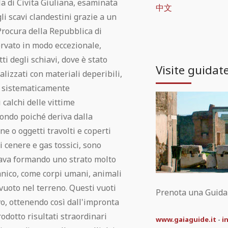
lla di Civita Giuliana, esaminata
中文
li scavi clandestini grazie a un
Procura della Repubblica di
ervato in modo eccezionale,
ti degli schiavi, dove è stato
Visite guidat
ealizzati con materiali deperibili,
i, sistematicamente
calchi delle vittime
mondo poiché deriva dalla
ne o oggetti travolti e coperti
i cenere e gas tossici, sono
ficava formando uno strato molto
ganico, come corpi umani, animali
vuoto nel terreno. Questi vuoti
Prenota una Guida t
o, ottenendo così dall'impronta
odotto risultati straordinari
www.gaiaguide.it
-
i