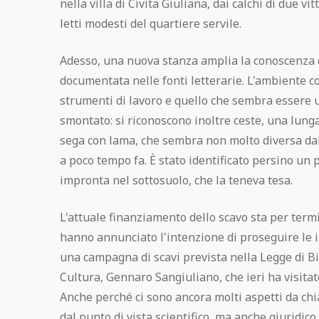
nella villa di Civita Giuliana, dai calchi di due vit
letti modesti del quartiere servile.
Adesso, una nuova stanza amplia la conoscenza de
documentata nelle fonti letterarie. L'ambiente c
strumenti di lavoro e quello che sembra essere un 
smontato: si riconoscono inoltre ceste, una lunga
sega con lama, che sembra non molto diversa dal
a poco tempo fa. È stato identificato persino un
impronta nel sottosuolo, che la teneva tesa.
L'attuale finanziamento dello scavo sta per termi
hanno annunciato l'intenzione di proseguire le in
una campagna di scavi prevista nella Legge di Bi
Cultura, Gennaro Sangiuliano, che ieri ha visita
Anche perché ci sono ancora molti aspetti da chia
dal punto di vista scientifico, ma anche giuridico.