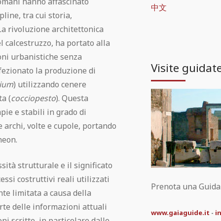
 Romani hanno affascinato
中文
ine, tra cui storia,
La rivoluzione architettonica
l calcestruzzo, ha portato alla
oni urbanistiche senza
Visite guidat
fezionato la produzione di
cium
) utilizzando cenere
a (
cocciopesto
). Questa
pie e stabili in grado di
archi, volte e cupole, portando
heon.
tà strutturale e il significato
ssi costruttivi reali utilizzati
Prenota una Guida t
te limitata a causa della
rte delle informazioni attuali
www.gaiaguide.it
-
i
 scritte, in particolare dalle