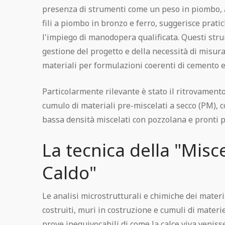
presenza di strumenti come un peso in piombo, at
fili a piombo in bronzo e ferro, suggerisce pratic
l'impiego di manodopera qualificata. Questi stru
gestione del progetto e della necessità di misur
materiali per formulazioni coerenti di cemento e
Particolarmente rilevante è stato il ritrovamento
cumulo di materiali pre-miscelati a secco (PM), c
bassa densità miscelati con pozzolana e pronti p
La tecnica della "Misc
Caldo"
Le analisi microstrutturali e chimiche dei materi
costruiti, muri in costruzione e cumuli di mater
prove inequivocabili di come la calce viva venis