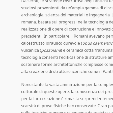
Da secoli, le strategie costruttive degli antichi
Pompei Gratis
studiosi provenienti da un'ampia gamma di discipl
archeologia, scienza dei materiali e ingegneria. 
Regolamento visita
romana, basata sui progressi nella tecnologia de
realizzazione di opere di costruzione e innovazi
Pompeii Situs Latine scriptus
precedenti. In particolare, i Romani avevano per
calcestruzzo idraulico durevole (
opus caementi
Esposizione permanente dei calchi di
vulcanica (
pozzolana
) e ceramica cotta frantumat
Pompei
tecnologia consentì l'edificazione di strutture am
sostenere forme architettoniche complesse come 
Guida ufficiale di Pompei
alla creazione di strutture iconiche come il Pant
Nonostante la vasta ammirazione per la complessi
culturale di queste opere, la conoscenza dei proce
per la loro creazione è rimasta sorprendentemen
scarsità di prove fisiche ben conservate. Gran pa
sulle tecniche romane provengono da registrazioni