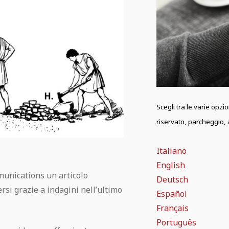
Scegli tra le varie opzi
riservato, parcheggio, a
Italiano
English
munications un articolo
Deutsch
ersi grazie a indagini nell’ultimo
Español
Français
Português