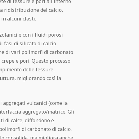
te di fessure e pori all'interno
a ridistribuzione del calcio,
n alcuni clasti.
zolanici e con i fluidi porosi
fasi di silicato di calcio
one di vari polimorfi di carbonato
 di crepe e pori. Questo processo
mpimento delle fessure,
uttura, migliorando così la
li aggregati vulcanici (come la
terfaccia aggregato/matrice. Gli
sti di calce, diffondono e
olimorfi di carbonato di calcio.
o consolida, ma migliora anche