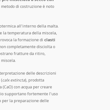
 metodo di costruzione è noto
termica all'interno della malta.
 la temperatura della miscela,
 provoca la formazione di
clasti
ce non completamente disciolta o
trano fratture da ritiro,
a miscela.
terpretazione delle descrizioni
 (
calx extincta
), prodotta
va (CaO) con acqua per creare
tudio supportano fortemente l'uso
 per la preparazione delle