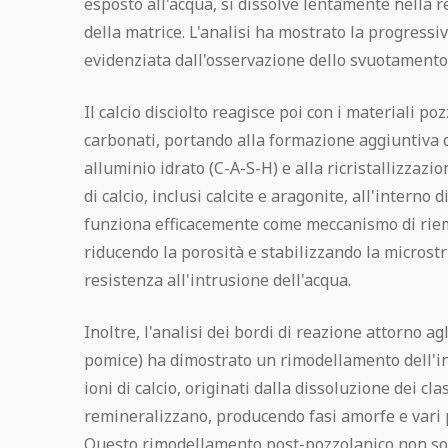
esposto all'acqua, si dissolve lentamente nella re
della matrice. L'analisi ha mostrato la progressiv
evidenziata dall'osservazione dello svuotamento i
Il calcio disciolto reagisce poi con i materiali poz
carbonati, portando alla formazione aggiuntiva di 
alluminio idrato (C-A-S-H) e alla ricristallizzazi
di calcio, inclusi calcite e aragonite, all'interno
funziona efficacemente come meccanismo di rie
riducendo la porosità e stabilizzando la microstr
resistenza all'intrusione dell'acqua.
Inoltre, l'analisi dei bordi di reazione attorno ag
pomice) ha dimostrato un rimodellamento dell'in
ioni di calcio, originati dalla dissoluzione dei cla
remineralizzano, producendo fasi amorfe e vari p
Questo rimodellamento post-pozzolanico non sol