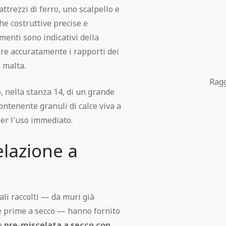
trezzi di ferro, uno scalpello e
he costruttive precise e
menti sono indicativi della
are accuratamente i rapporti dei
 malta.
Ragg
, nella stanza 14, di un grande
ontenente granuli di calce viva a
er l'uso immediato.
elazione a
ali raccolti — da muri già
ie prime a secco — hanno fornito
se
pre-miscelata a secco con