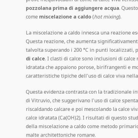
pozzolana prima di aggiungere acqua
. Questo
come
miscelazione a caldo
(
hot mixing
).
La miscelazione a caldo innesca una reazione eso
Questa reazione, che aumenta significativamente
talvolta superando i 200 °C in punti localizzati,
di calce
. I clasti di calce sono inclusioni di cal
idratata che appaiono porose, birifrangenti e mos
caratteristiche tipiche dell'uso di calce viva nell
Questa evidenza contrasta con la tradizionale in
di Vitruvio, che suggerivano l'uso di calce spenta
riscaldando calcare e poi mescolando la calce vi
calce idratata (Ca(OH)2). I risultati di questo s
della miscelazione a caldo come metodo primario
malte architettoniche romane.