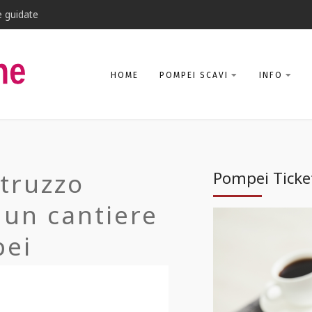
e guidate
HOME
POMPEI SCAVI
INFO
struzzo
Pompei Ticke
 un cantiere
pei