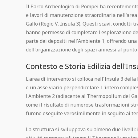
Pompei Gratis
Il Parco Archeologico di Pompei ha recentemente
e lavori di manutenzione straordinaria nell'are
Regolamento visita
Gallo (Regio V, Insula 3). Questi scavi, condotti t
hanno permesso di completare l'esplorazione de
Pompeii Situs Latine scriptus
parte dei depositi nell'Ambiente 1, offrendo una 
dell'organizzazione degli spazi annessi al punto
Esposizione permanente dei calchi di
Contesto e Storia Edilizia dell'Ins
Pompei
L'area di intervento si colloca nell'Insula 3 della 
Guida ufficiale di Pompei
e un asse viario perpendicolare. L'intero comples
l'Ambiente 2 (adiacente al Thermopolium del Gal
come il risultato di numerose trasformazioni str
furono eseguite verosimilmente in seguito ai terr
La struttura si sviluppava su almeno due livelli: 