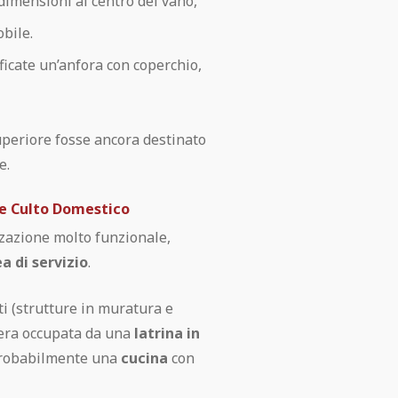
 dimensioni al centro del vano,
bile.
ficate un’anfora con coperchio,
uperiore fosse ancora destinato
e.
o e Culto Domestico
zzazione molto funzionale,
a di servizio
.
ti (strutture in muratura e
o era occupata da una
latrina in
 probabilmente una
cucina
con