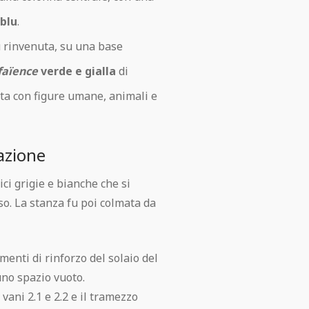
 blu
.
u rinvenuta, su una base
faïence
verde e gialla
di
ta con figure umane, animali e
vazione
ici grigie e bianche che si
o. La stanza fu poi colmata da
menti di rinforzo del solaio del
uno spazio vuoto.
 vani 2.1 e 2.2 e il tramezzo