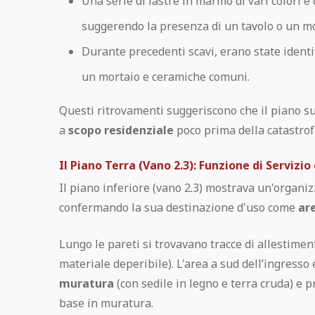
Una serie di lastre in marmo di vari colori e
suggerendo la presenza di un tavolo o un mo
Durante precedenti scavi, erano state identi
un mortaio e ceramiche comuni.
Questi ritrovamenti suggeriscono che il piano s
a
scopo residenziale
poco prima della catastrof
Il Piano Terra (Vano 2.3): Funzione di Servizi
Il piano inferiore (vano 2.3) mostrava un'organi
confermando la sua destinazione d'uso come
are
Lungo le pareti si trovavano tracce di allestimen
materiale deperibile). L'area a sud dell’ingress
muratura
(con sedile in legno e terra cruda) e
base in muratura.