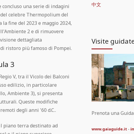
中文
 concluso una serie di indagini
a del celebre Thermopolium del
ra la fine del 2023 e maggio 2024,
ll'Ambiente 2 e di rimuovere
Visite guidat
visione dettagliata
 di ristoro più famoso di Pompei.
ula 3
Regio V, tra il Vicolo dei Balconi
so edilizio, in particolare
lo, Ambiente 3), si presenta
utturali. Queste modifiche
emoti degli anni '60 d.C..
Prenota una Guida t
il piano terra destinato ad
www.gaiaguide.it
-
i