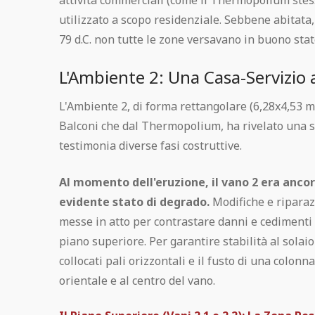
attività commerciali (come il Thermopolium stess
utilizzato a scopo residenziale. Sebbene abitata
79 d.C. non tutte le zone versavano in buono stat
L'Ambiente 2: Una Casa-Servizio 
L'Ambiente 2, di forma rettangolare (6,28x4,53 m)
Balconi che dal Thermopolium, ha rivelato una s
testimonia diverse fasi costruttive.
Al momento dell'eruzione, il vano 2 era anco
evidente stato di degrado.
Modifiche e riparaz
messe in atto per contrastare danni e cedimenti s
piano superiore. Per garantire stabilità al solai
collocati pali orizzontali e il fusto di una colonn
orientale e al centro del vano.