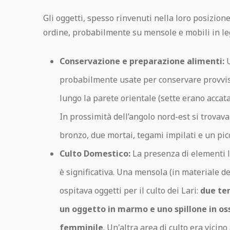
Gli oggetti, spesso rinvenuti nella loro posizione
ordine, probabilmente su mensole e mobili in le
Conservazione e preparazione alimenti:
U
probabilmente usate per conservare provvist
lungo la parete orientale (sette erano accata
In prossimità dell’angolo nord-est si trovav
bronzo, due mortai, tegami impilati e un pic
Culto Domestico:
La presenza di elementi l
è significativa. Una mensola (in materiale d
ospitava oggetti per il culto dei Lari:
due ter
un oggetto in marmo e uno spillone in os
femminile
. Un'altra area di culto era vicin