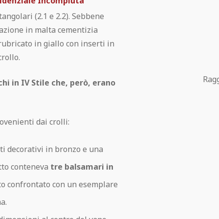
esidenziale Incompiuta
tangolari (2.1 e 2.2). Sebbene
tazione in malta cementizia
ubricato in giallo con inserti in
rollo.
Ragg
chi in IV Stile che, però, erano
venienti dai crolli:
i decorativi in bronzo e una
etto conteneva
tre balsamari in
tato confrontato con un esemplare
a.