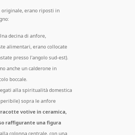
 originale, erano riposti in
gno:
na decina di anfore,
e alimentari, erano collocate
state presso l'angolo sud-est).
ano anche un calderone in
colo boccale.
egati alla spiritualità domestica
eperibile) sopra le anfore
racotte votive in ceramica,
so raffigurante una figura
o alla colonna centrale, con una