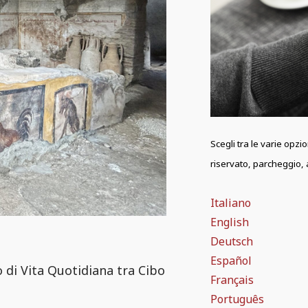
Scegli tra le varie opzi
riservato, parcheggio, a
Italiano
English
Deutsch
Español
di Vita Quotidiana tra Cibo
Français
Português