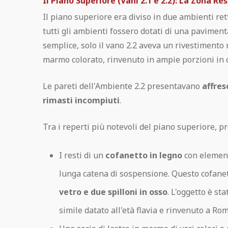
Il Piano Superiore (Vani 2.1 e 2.2): La Zona R
Il piano superiore era diviso in due ambienti ret
tutti gli ambienti fossero dotati di una pavimen
semplice, solo il vano 2.2 aveva un rivestimento r
marmo colorato, rinvenuto in ampie porzioni in c
Le pareti dell'Ambiente 2.2 presentavano
affres
rimasti incompiuti
.
Tra i reperti più notevoli del piano superiore, pro
I resti di un
cofanetto in legno
con element
lunga catena di sospensione. Questo cofan
vetro e due spilloni in osso
. L'oggetto è s
simile datato all'età flavia e rinvenuto a Rom